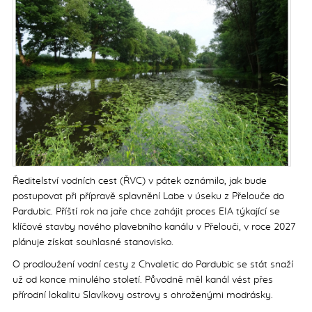
Postřehy z Evropské unie
Poradna
Média
Z tisku
Ekozprávy
O nás
Kalendář akcí
Partneři
Ředitelství vodních cest (ŘVC) v pátek oznámilo, jak bude
Podpořte nás
postupovat při přípravě splavnění Labe v úseku z Přelouče do
Projekty financované SFŽP
Pardubic. Příští rok na jaře chce zahájit proces EIA týkající se
klíčové stavby nového plavebního kanálu v Přelouči, v roce 2027
Výroční zprávy
plánuje získat souhlasné stanovisko.
Kontakt
O prodloužení vodní cesty z Chvaletic do Pardubic se stát snaží
už od konce minulého století. Původně měl kanál vést přes
přírodní lokalitu Slavíkovy ostrovy s ohroženými modrásky.