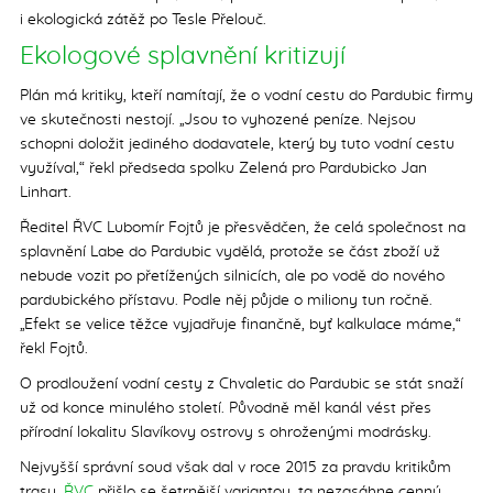
i ekologická zátěž po Tesle Přelouč.
Ekologové splavnění kritizují
Plán má kritiky, kteří namítají, že o vodní cestu do Pardubic firmy
ve skutečnosti nestojí. „Jsou to vyhozené peníze. Nejsou
schopni doložit jediného dodavatele, který by tuto vodní cestu
využíval,“ řekl předseda spolku Zelená pro Pardubicko Jan
Linhart.
Ředitel ŘVC Lubomír Fojtů je přesvědčen, že celá společnost na
splavnění Labe do Pardubic vydělá, protože se část zboží už
nebude vozit po přetížených silnicích, ale po vodě do nového
pardubického přístavu. Podle něj půjde o miliony tun ročně.
„Efekt se velice těžce vyjadřuje finančně, byť kalkulace máme,“
řekl Fojtů.
O prodloužení vodní cesty z Chvaletic do Pardubic se stát snaží
už od konce minulého století. Původně měl kanál vést přes
přírodní lokalitu Slavíkovy ostrovy s ohroženými modrásky.
Nejvyšší správní soud však dal v roce 2015 za pravdu kritikům
trasy.
ŘVC
přišlo se šetrnější variantou, ta nezasáhne cenný