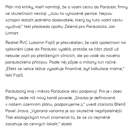
Plán má kritiky, kteří namítají, že o vodní cestu do Pardubic firmy
ve skutečnosti nestojí. „Jsou to vyhozené peníze. Nejsou
schopni doložit jediného dodavatele, který by tuto vodní cestu
využíval,“ řekl předseda spolku Zelená pro Pardubicko Jan
Linhart.
Ředitel ŘVC Lubomír Fojtů je přesvědčen, že celá společnost na
splavnění Labe do Pardubic vydělá, protože se část zboží už
nebude vozit po přetížených silnicích, ale po vodě do nového
pardubického přístavu. Podle něj půjde o miliony tun ročně.
„Efekt se velice těžce vyjadřuje finančně, byť kalkulace máme,“
řekl Fojtů.
Pardubický kraj i město Pardubice akci podporují. Pro je i obec
Břehy, vedle níž nový kanál povede. „Stavba je definovaná
v našem územním plánu, podporujeme ji,“ uvedl starosta Břehů
Pavel Jirava. „Vybraná varianta je asi skutečně nejpřijatelnější.
Tlak ekologických hnutí znamenal to, že se co nejméně
zasahuje do cenných lokalit,“ dodal.