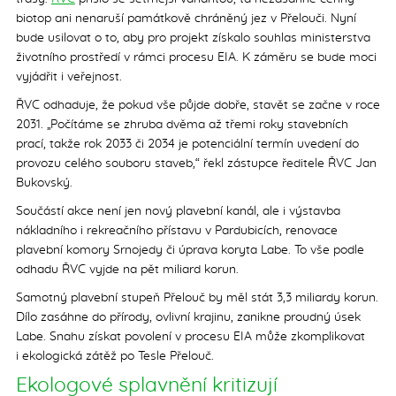
biotop ani nenaruší památkově chráněný jez v Přelouči. Nyní
bude usilovat o to, aby pro projekt získalo souhlas ministerstva
životního prostředí v rámci procesu EIA. K záměru se bude moci
vyjádřit i veřejnost.
ŘVC odhaduje, že pokud vše půjde dobře, stavět se začne v roce
2031. „Počítáme se zhruba dvěma až třemi roky stavebních
prací, takže rok 2033 či 2034 je potenciální termín uvedení do
provozu celého souboru staveb,“ řekl zástupce ředitele ŘVC Jan
Bukovský.
Součástí akce není jen nový plavební kanál, ale i výstavba
nákladního i rekreačního přístavu v Pardubicích, renovace
plavební komory Srnojedy či úprava koryta Labe. To vše podle
odhadu ŘVC vyjde na pět miliard korun.
Samotný plavební stupeň Přelouč by měl stát 3,3 miliardy korun.
Dílo zasáhne do přírody, ovlivní krajinu, zanikne proudný úsek
Labe. Snahu získat povolení v procesu EIA může zkomplikovat
i ekologická zátěž po Tesle Přelouč.
Ekologové splavnění kritizují