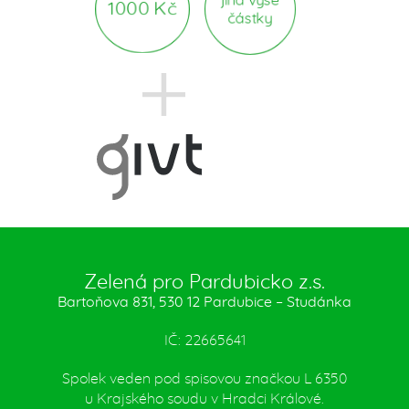
jiná výše
1000 Kč
částky
Zelená pro Pardubicko z.s.
Bartoňova 831, 530 12 Pardubice – Studánka
IČ: 22665641
Spolek veden pod spisovou značkou L 6350
u Krajského soudu v Hradci Králové.