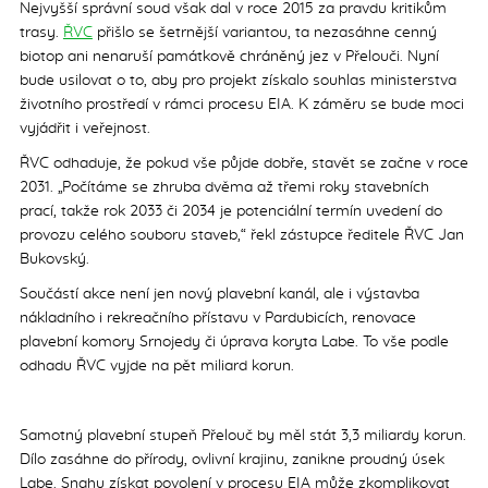
Nejvyšší správní soud však dal v roce 2015 za pravdu kritikům
trasy.
ŘVC
přišlo se šetrnější variantou, ta nezasáhne cenný
biotop ani nenaruší památkově chráněný jez v Přelouči. Nyní
bude usilovat o to, aby pro projekt získalo souhlas ministerstva
životního prostředí v rámci procesu EIA. K záměru se bude moci
vyjádřit i veřejnost.
ŘVC odhaduje, že pokud vše půjde dobře, stavět se začne v roce
2031. „Počítáme se zhruba dvěma až třemi roky stavebních
prací, takže rok 2033 či 2034 je potenciální termín uvedení do
provozu celého souboru staveb,“ řekl zástupce ředitele ŘVC Jan
Bukovský.
Součástí akce není jen nový plavební kanál, ale i výstavba
nákladního i rekreačního přístavu v Pardubicích, renovace
plavební komory Srnojedy či úprava koryta Labe. To vše podle
odhadu ŘVC vyjde na pět miliard korun.
Samotný plavební stupeň Přelouč by měl stát 3,3 miliardy korun.
Dílo zasáhne do přírody, ovlivní krajinu, zanikne proudný úsek
Labe. Snahu získat povolení v procesu EIA může zkomplikovat