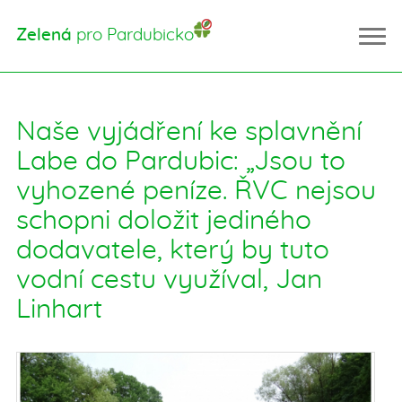
Zelená
pro Pardubicko
Naše vyjádření ke splavnění
Úvod
Labe do Pardubic: „Jsou to
Řešíme problémy
vyhozené peníze. ŘVC nejsou
Kácení stromů
schopni doložit jediného
Tyršovy sady
Vinice
dodavatele, který by tuto
Obora Litošice
vodní cestu využíval, Jan
Přírodní park Červeňák
Linhart
Právo na čistý vzduch
Topek Oil
O co nám jde
Aktuality