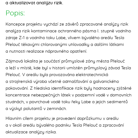
a aktualizovat analýzu rizik.
Postřehy z Evropské unie
Popis:
Poradna
Koncepce projektu vychází ze závěrů zpracované analýzy rizik
Média
analýza rizik kontaminace ochranného pásma I. stupně vodního
zdroje Z-1 a vodního toku Labe, vlivem bývalého areálu Tesla
Z tisku
Přelouč těkavými chlorovanými uhlovodíky a dalšími látkami
Ekozprávy
a nutnosti realizace nápravného opatření.
O nás
Zájmová lokalita je součástí průmyslové zóny města Přelouč
Kalendář akcí
a leží v místě, kde byl v historii umístěn průmyslový závod Tesla
Přelouč. V areálu byla provozována elektrotechnická
Partneři
a strojírenská výroba včetně odmašťování a galvanického
Podpořte nás
pokovování. Z hlediska identifikace rizik byly hodnoceny zjištěné
Projekty financované SFŽP
koncentrace nebezpečných látek v podzemní vodě v domovních
studnách, v povrchové vodě toku řeky Labe a jejich sedimentů
Výroční zprávy
a výskyt polutantů v zeminách.
Kontakt
Hlavním cílem projektu je provedení doprůzkumu v areálu
a v okolí areálu bývalého podniku Tesla Přelouč a zpracování
aktualizace analýzy rizika.