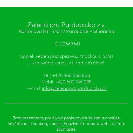
Zelená pro Pardubicko z.s.
Bartoňova 831, 530 12 Pardubice – Studánka
IČ: 22665641
Spolek veden pod spisovou značkou L 6350
u Krajského soudu v Hradci Králové.
Tel.: +420 466 566 826
Mobil: +420 602 186 285
E-mail:
info@zelenapropardubicko.cz
Tato prezentace používá k poskytování služeb a analýze
© 2014 – 2026
Zelená pro Pardubicko, z.s.
Všechna práva
návštěvnosti soubory cookie. Používáním tohoto webu s tímto
vyhrazena.
souhlasíte.