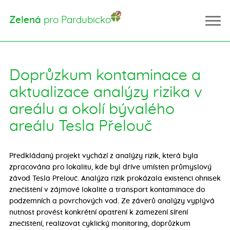
Zelená
pro Pardubicko
Doprůzkum kontaminace a
Úvod
aktualizace analýzy rizika v
Řešíme problémy
areálu a okolí bývalého
Kácení stromů
areálu Tesla Přelouč
Tyršovy sady
Vinice
Obora Litošice
Předkládaný projekt vychází z analýzy rizik, která byla
zpracována pro lokalitu, kde byl dříve umístěn průmyslový
Přírodní park Červeňák
závod Tesla Přelouč. Analýza rizik prokázala existenci ohnisek
Právo na čistý vzduch
znečištění v zájmové lokalitě a transport kontaminace do
Topek Oil
podzemních a povrchových vod. Ze závěrů analýzy vyplývá
nutnost provést konkrétní opatření k zamezení šíření
O co nám jde
znečištění, realizovat cyklický monitoring, doprůzkum
Aktuality