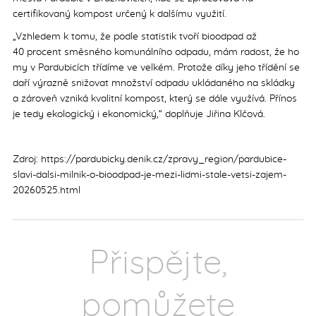
certifikovaný kompost určený k dalšímu využití.
„Vzhledem k tomu, že podle statistik tvoří bioodpad až
40 procent směsného komunálního odpadu, mám radost, že ho
my v Pardubicích třídíme ve velkém. Protože díky jeho třídění se
daří výrazně snižovat množství odpadu ukládaného na skládky
a zároveň vzniká kvalitní kompost, který se dále využívá. Přínos
je tedy ekologický i ekonomický,“ doplňuje Jiřina Klčová.
Zdroj: https://pardubicky.denik.cz/zpravy_region/pardubice-
slavi-dalsi-milnik-o-bioodpad-je-mezi-lidmi-stale-vetsi-zajem-
20260525.html
Přispějte,
pomůžete