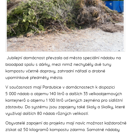
Postřehy z Evropské unie
Poradna
Média
Z tisku
Ekozprávy
O nás
Jubilejní domácnost převzala od města speciální nádobu na
bioodpad spolu s dárky, mezi nimiž nechyběly dvě tuny
Kalendář akcí
kompostu včetně dopravy, zahradní nářadí a drobné
Partneři
upomínkové předměty města.
Podpořte nás
V současnosti mají Pardubice v domácnostech k dispozici
Projekty financované SFŽP
5 000 nádob o objemu 140 litrů a dalších 33 velkoobjemových
Výroční zprávy
kontejnerů o objemu 1 100 litrů určených zejména pro sídlištní
zástavbu. Do systému jsou zapojeny také školy a školky, které
Kontakt
využívají dalších 80 nádob různých velikostí.
Obyvatelé zapojení do projektu mají navíc možnost každoročně
získat až 50 kilogramů kompostu zdarma. Samotné nádoby