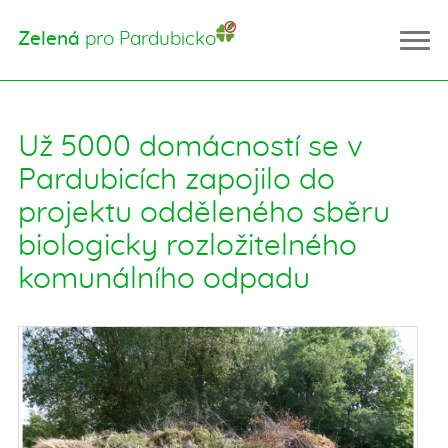
Zelená
pro Pardubicko
Už 5000 domácností se v
Úvod
Pardubicích zapojilo do
Řešíme problémy
projektu odděleného sběru
Kácení stromů
biologicky rozložitelného
Tyršovy sady
Vinice
komunálního odpadu
Obora Litošice
Přírodní park Červeňák
Právo na čistý vzduch
Topek Oil
O co nám jde
Aktuality