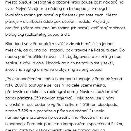
město půjčuje bezplatně a občané hradí pouze část nákladů na
svoz. Největší zájem o nádoby na bioodpad je v nových
lokalitách rodinných domů a příměstských satelitech. Město
plánuje v distribuci nádob pokračovat i nadále. Projekt je
otevřený všem obyvatelům rodinných domů, kteří mají možnost
biologicky rozložitelný odpad třídit.
Bioodpad se v Pardubicích sváží v zimních měsících jednou
měsíčně, od dubna do listopadu pak pravidelně každý týden. Do
nádob patří například tráva, listí, zbytky ovoce a zeleniny nebo
sedliny z kávy a čaje. Naopak do nich nepatří plasty, textil,
živočišné zbytky ani větve a objemný zelený odpad.
„Projekt odděleného sběru bioodpadu funguje v Pardubicích od
roku 2007 a postupně se rozšířil na celé území města,
především do lokalit s rodinnými domy. Navíc se každoročně
zapojí přibližně 250 nových zájemců. I díky tomu se v nám
v loňském roce podařilo vytřídit celkem 4 218 tun bioodpadu,
z toho 3 829 tun pocházelo přímo od občanů,“ uvedla
náměstkyně pro životní prostředí Jiřina Klčová s tím, že
bioodpad z Pardubic putuje na kompostárnu společnosti Služby
města Pardubic v Dražkovicích, kde se zpracovává na