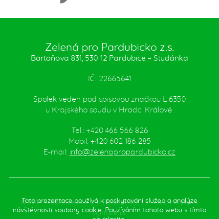
Zelená pro Pardubicko z.s.
Bartoňova 831, 530 12 Pardubice – Studánka
IČ: 22665641
Spolek veden pod spisovou značkou L 6350
u Krajského soudu v Hradci Králové.
Tel.: +420 466 566 826
Mobil: +420 602 186 285
E-mail:
info@zelenapropardubicko.cz
Tato prezentace používá k poskytování služeb a analýze
© 2014 – 2026
Zelená pro Pardubicko, z.s.
Všechna práva
návštěvnosti soubory cookie. Používáním tohoto webu s tímto
vyhrazena.